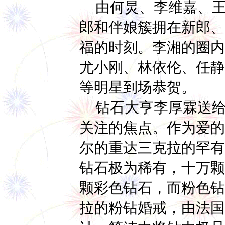
由何炅、李维嘉、王
郎和伴娘簇拥在新郎、
福的时刻。李湘的圈内
尤小刚、林依伦、任静
等明星到场恭贺。
钻石大亨李厚霖送给
关注的焦点。作为爱的
尔的重达三克拉的罕有
钻石极为稀有，十万颗
颗彩色钻石，而粉色钻
拉的粉钻婚戒，由法国著名