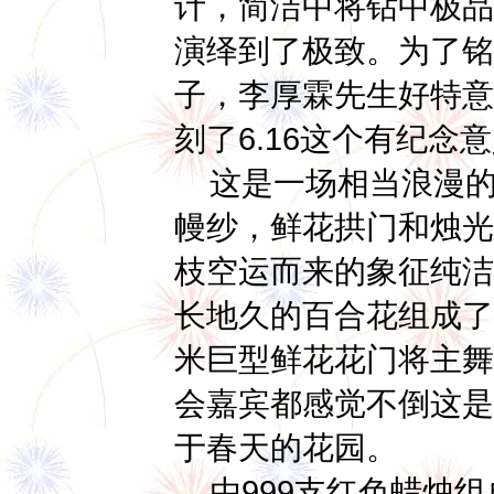
计，简洁中将钻中极品
演绎到了极致。为了铭
子，李厚霖先生好特意
刻了6.16这个有纪念
这是一场相当浪漫的
幔纱，鲜花拱门和烛光
枝空运而来的象征纯洁
长地久的百合花组成了
米巨型鲜花花门将主舞
会嘉宾都感觉不倒这是
于春天的花园。
由999支红色蜡烛组