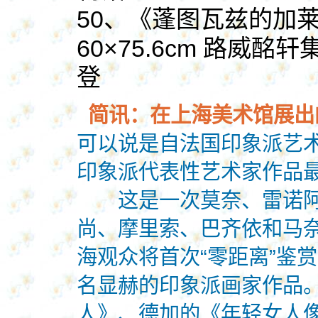
50、《蓬图瓦兹的加莱山
60×75.6cm 路威酩
登
简讯：在上海美术馆展出
可以说是自法国印象派艺
印象派代表性艺术家作品
这是一次莫奈、雷诺阿
尚、摩里索、巴齐依和马
海观众将首次“零距离”鉴
名显赫的印象派画家作品
人》、德加的《年轻女人