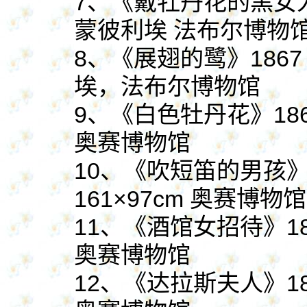
7、
《戴牡丹花的黑女
蒙彼利埃 法布尔博物
8、
《展翅的鹭》
186
埃，法布尔博物馆
9、
《白色牡丹花》
18
奥赛博物馆
10、
《吹短笛的男孩
161×97cm 奥赛博物馆
11、
《酒馆女招待》
1
奥赛博物馆
12、
《达拉斯夫人》
1