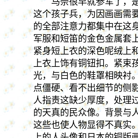
马奈很早就参军了，是
这个孩子兵，为因画画需
的全部注意力都集中在这
军服和短笛的金色金属套
紧身短上衣的深色呢绒上
上衣上饰有铜钮扣。紧束
光，与白色的鞋罩相映衬
点僵硬、看不出细节的侧
人指责这缺少厚度，处理
的天真的民众像。背景与
这些也使人物显得不真实
上的人头像和日本的铜版