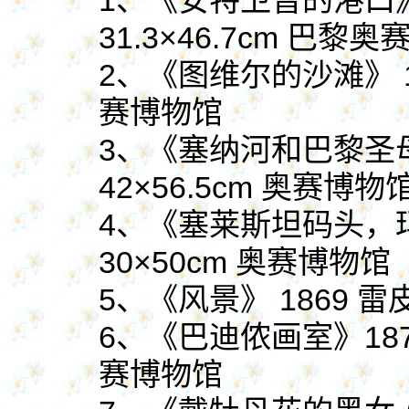
1、
《安特卫普的港口
31.3×46.7cm 巴黎
2、
《图维尔的沙滩》
赛博物馆
3、
《塞纳河和巴黎圣
42×56.5cm 奥赛博物
4、《塞莱斯坦码头，玛
30×50cm 奥赛博物馆
5、《风景》 1869 雷皮
6、
《巴迪侬画室》
18
赛博物馆