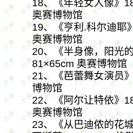
18、
《年轻女人像》
1
奥赛博物馆
19、
《亨利.科尔迪耶
奥赛博物馆
20、
《半身像，阳光
81×65cm 奥赛博物馆
21、
《芭蕾舞女演员
博物馆
22、
《阿尔让特依》
1
奥赛博物馆
23、
《从巴迪侬的花