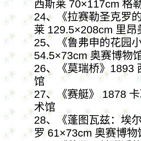
西斯莱 70×117cm
24、《拉赛勒圣克罗的
莱 129.5×208cm 里
25、
《鲁弗申的花园
54.5×73cm 奥赛博物
26、
《莫瑞桥》
1893
馆
27、
《赛艇》
1878 
术馆
28、《蓬图瓦兹：埃尔
罗 61×73cm 奥赛博物