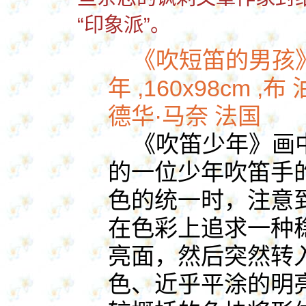
“印象派”。
《
吹短笛的男孩》
年 ,160x98cm ,
德华·马奈 法国
《吹笛少年》画中
的一位少年吹笛手
色的统一时，注意
在色彩上追求一种
亮面，然后突然转
色、近乎平涂的明