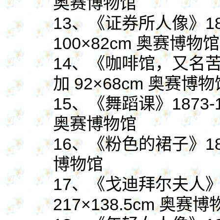
奥赛博物馆
13、
《证券所人像》
1
100×82cm 奥赛博物馆
14、
《咖啡馆，又名
加 92×68cm 奥赛博物
15、
《舞蹈课》
1873
奥赛博物馆
16、
《粉色的裙子》
1
博物馆
17、
《戈迪拜尔夫人
217×138.5cm 奥赛