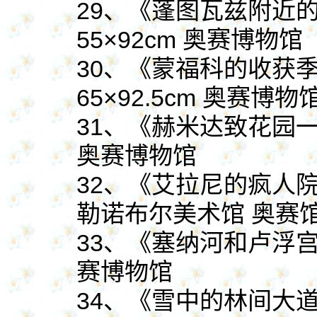
29、《蓬图瓦兹附近的
55×92cm 奥赛博物馆
30、《蒙福科的收获季
65×92.5cm 奥赛博物
31、《赫米达致花园一角》
奥赛博物馆
32、《艾拉尼的疯人院》1
勒诺布尔美术馆 奥赛
33、《塞纳河和卢浮宫》1
赛博物馆
34、《雪中的林间大道》1