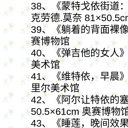
38、《蒙特戈依街道：1
克劳德.莫奈 81×50.
39、《躺着的背面裸像》1
赛博物馆
40、《弹吉他的女人》18
美术馆
41、《维特依，早晨》19
里尔美术馆
42、《阿尔让特依的塞
50.5×61cm 奥赛博物
43、《睡莲，晚间效果》